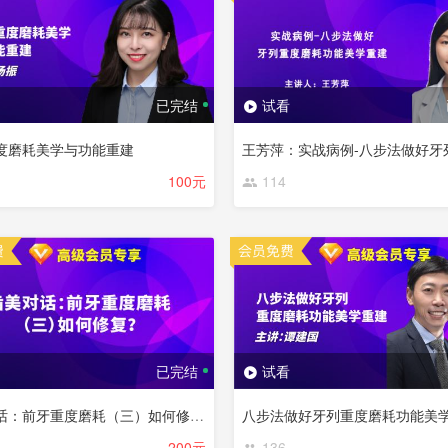
已完结
试看
度磨耗美学与功能重建
100元
114
已完结
试看
齿美对话：前牙重度磨耗（三）如何修复？
八步法做好牙列重度磨耗功能美
200元
136