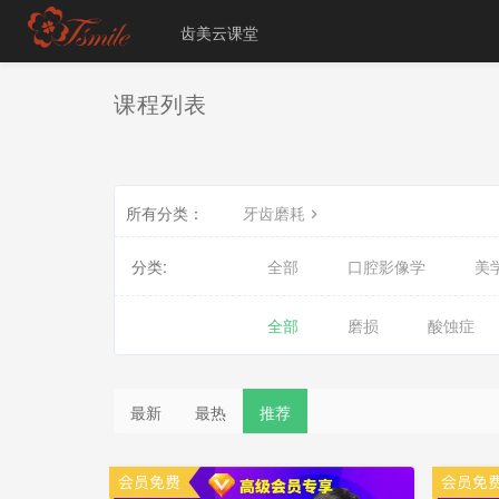
齿美云课堂
课程列表
所有分类：
牙齿磨耗
分类:
全部
口腔影像学
美
全部
磨损
酸蚀症
最新
最热
推荐