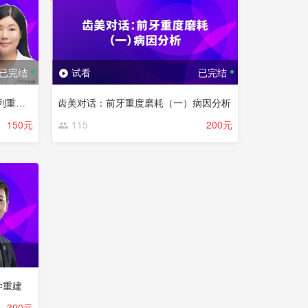
已完结
试看
已完结
王芳萍：实战病例-八步法做好牙列重度磨耗功能美学重建
齿美对话：前牙重度磨耗（一）病因分析
150元
115
200元
学重建
300元