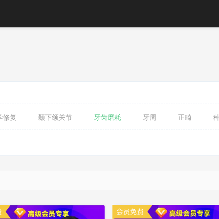
学修复
颞下颌关节
牙齿磨耗
牙周
正畸