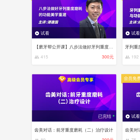
试看
试看
【磨牙帮公开课】八步法做好牙列重度磨耗的功能美学重建
牙列重
415
300元
192
已完结
试看
齿美对话：前牙重度磨耗（二）治疗设计
89
200元
75