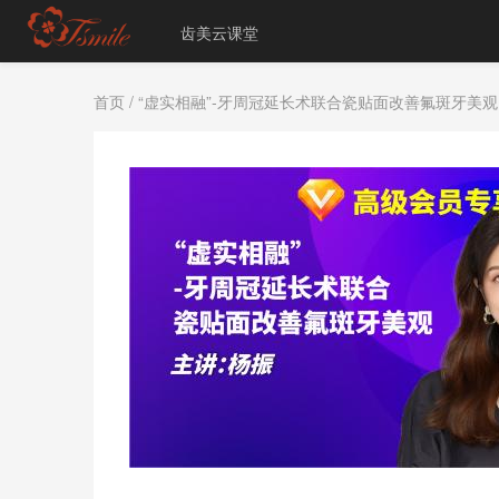
齿美云课堂
首页
/ “虚实相融”-牙周冠延长术联合瓷贴面改善氟斑牙美观