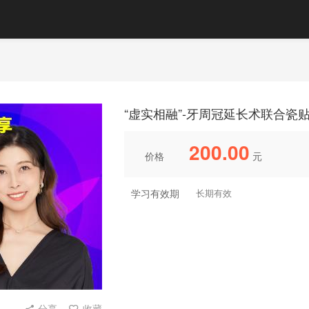
“虚实相融”-牙周冠延长术联合瓷
200.00
价格
元
学习有效期
长期有效
分享
收藏